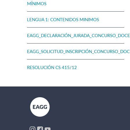
MÍNIMOS
LENGUA 1: CONTENIDOS MINIMOS
EAGG_DECLARACIÓN_JURADA_CONCURSO_DOC
EAGG_SOLICITUD_INSCRIPCIÓN_CONCURSO_DO
RESOLUCIÓN CS 415/12